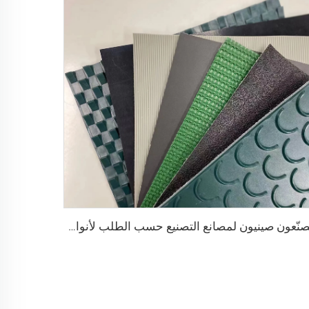
مصنّعون صينيون لمصانع التصنيع حسب الطلب لأنواع pu وpvc وpvk من أحزمة النقل البوليسترية