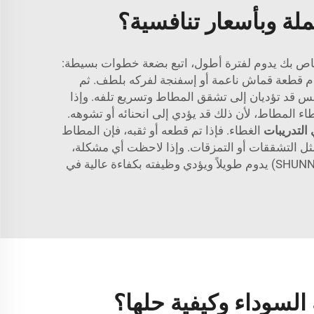
لة وبأسعار تنافسية؟
الخاص بك يدوم لفترة أطول، اتبع بضعة خطوات بسيطة:
تخدم قطعة قماش ناعمة أو إسفنجة لفركه بلطف. ثم
لشمس قد تؤديان إلى تشقق المطاط وتسريع تلفه. وإذا
ء المطاط، لأن ذلك قد يؤدي إلى انحنائه أو تشوهه.
التدريبات
الغطاء. فإذا تم قطعه أو ثقبه، فإن المطاط
لفٍ مثل التشققات أو التمزقات. وإذا لاحظت أي مشكلة،
فقم بإصلاحها فوراً لتفادي حدوث أعطال أكبر. وباتباع هذه النصائح، سيظل غطاء المطاط الثقيل من شركة «شوناي» (SHUNNAI) يدوم طويلاً ويؤدي وظيفته بكفاءة عالية في
لسوداء وكيفية حلها؟