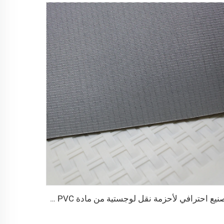
تصنيع احترافي لأحزمة نقل لوجستية من مادة PVC من أجل فرز وتوزيع فعال في صناعات المطاعم