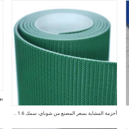
خابز والحلويات
أحزمة المشاية بسعر المصنع من شوناي، سمك 1.6 مم، حزام مشاية أسود من مادة PVC، حزام ماكينة مشي