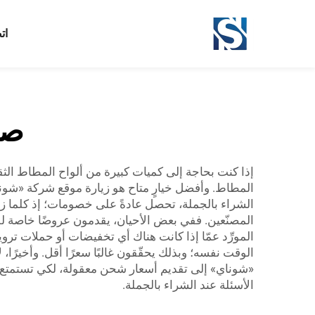
ات
صف
إذا كنت بحاجة إلى كميات كبيرة من ألواح المطاط الثق
المطاط. وأفضل خيارٍ متاح هو زيارة موقع شركة «شوناي
الشراء بالجملة، تحصل عادةً على خصومات؛ إذ كلما زاد
المصنّعين. ففي بعض الأحيان، يقدمون عروضًا خاصة لل
المورِّد عمّا إذا كانت هناك أي تخفيضات أو حملات ت
الوقت نفسه؛ وبذلك يحقّقون غالبًا سعرًا أقل. وأخيرً
«شوناي» إلى تقديم أسعار شحن معقولة، لكي تستمتع ب
الأسئلة عند الشراء بالجملة.