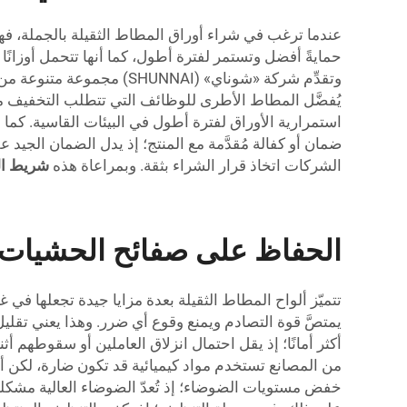
عندما ترغب في شراء أوراق المطاط الثقيلة بالجملة، فهناك
حمايةً أفضل وتستمر لفترة أطول، كما أنها تتحمل أوزانًا أ
وتقدِّم شركة «شوناي» (AI
يُفضَّل المطاط الأطرى للوظائف التي تتطلب التخفيف من
استمرارية الأوراق لفترة أطول في البيئات القاسية. كما 
الشركات اتخاذ قرار الشراء بثقة. وبمراعاة هذه
شريط ا
الحفاظ على صفائح الحشيات 
تتميّز ألواح المطاط الثقيلة بعدة مزايا جيدة تجعلها في 
يمتصَّ قوة التصادم ويمنع وقوع أي ضرر. وهذا يعني تقليل 
أكثر أمانًا؛ إذ يقل احتمال انزلاق العاملين أو سقوطهم أث
من المصانع تستخدم مواد كيميائية قد تكون ضارة، لكن 
خفض مستويات الضوضاء؛ إذ تُعدّ الضوضاء العالية مشكلة