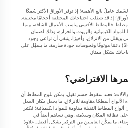
ك عاملٌ بالغ الأهمية؛ إذ توفر الأوراق الأكثر سُمكًا
لأوراق؛ إذ قد تتطلب احتياجاتك المختلفة أحجامًا مختلفة.
أخرى صلادة المطاط: فالمطاط الأقسى يناسب الأعمال الشاقة، بينما
لمواد الكيميائية والزيوت والحرارة، وذلك لضمان
 ويقلل من الانزلاق. وأخيرًا، ينبغي أن تراعي وجود
ضمان أو كفالة مُقدَّمة مع المنتج؛ إذ يدل الضمان الجيد على أن الشركة تقف وراء منتجاتها. وتقدِّم شركة «شوناي» (SHUNNAI) دعمًا موثوقًا وفحوصات جودة صارمة، ما يسهِّل على
ياجاتك بشكل ممتاز.
رها الافتراضي؟
ضيات والآلات؛ فعند سقوط جسم ثقيل، يمكن للوح المطاط أن
ه الألواح أسطحًا مقاومة للانزلاق، ما يجعل مكان العمل
 ألواح المطاط الثقيلة مقاومة للمواد الكيميائية؛ فكثير
لى نظافة المكان وسلامته. وهي تساهم أيضاً في
ء، ما يمكّن العاملين من التركيز بشكل أفضل. علاوةً