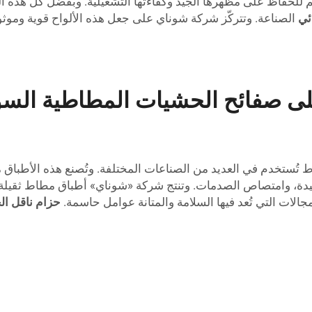
حفاظ على مظهرها الجيد وكفاءتها التشغيلية. وبفضل كل هذه المزايا
ائي
الصناعة. وتتركّز شركة شوناي على جعل هذه الألواح قوية وموثو
ى صفائح الحشيات المطاطية الس
تُستخدم في العديد من الصناعات المختلفة. وتُصنع هذه الأطباق م
دة، وامتصاص الصدمات. وتنتج شركة «شوناي» أطباق مطاط ثقيلة ع
جالات التي تُعد فيها السلامة والمتانة عوامل حاسمة.
حزام ناقل ا