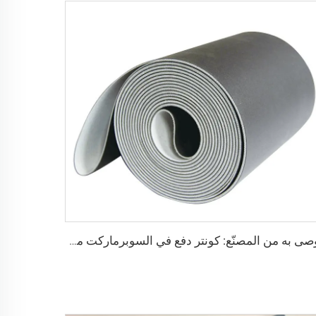
يوصى به من المصنّع: كونتر دفع في السوبرماركت مزود بسيور نقل، سيور نقل ذات استقرار عالي في السرعة، من مادة البولي يوريثان (PU)