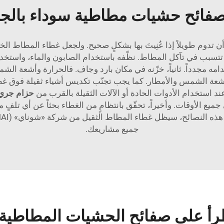
صفائح حشيات مطاطية سوداء بالجم
 تدوم طويلاً إذا عُنِيتَ بها بشكلٍ صحيح. ولجعل غطاء المطاط 
وم قد تتسبب في تآكل المطاط. نظّفه باستخدام الصابون والماء، واس
دامه مجدداً. ثانياً، خزّنه في مكان بارد وجاف. فالحرارة وأشعة ا
شعة الشمس والأمطار. كما يجب تجنّب تكديس أشياء ثقيلة فوق غطا
عند استخدام الأدوات الحادة أو الآلات الثقيلة بالقرب من
حزام جري 
في جميع الأوقات. وأخيراً، تحقّق بانتظامٍ من الغطاء بحثاً عن أي ت
جميع مشاريعك.
رأ على صفائح الحشيات المطاطية ا