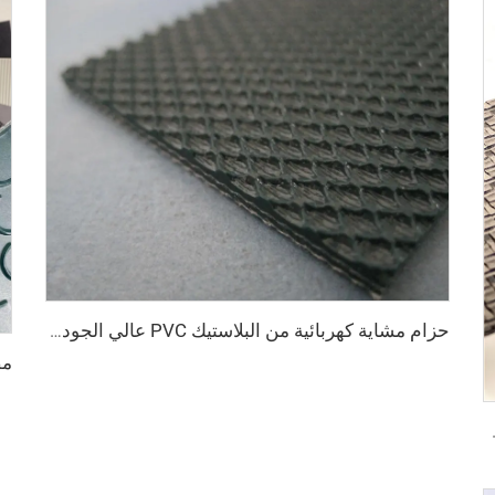
حزام مشاية كهربائية من البلاستيك PVC عالي الجودة من مورد صيني، ناعم وهادئ ومطاطي ويظل مستقرًا ومقاومًا للانزلاق
ماسي من مادة PVC