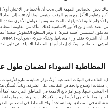
 بعض الخصائص المهمة التي يجب أن تأخذها في الاعتبار. أولاً، السُم
كبر وتقاوم التآكل مع مرور الوقت. وينبغي أيضًا أن تنتبه إلى أبعاد ا
SHUNN) مجموعة متنوعة من الأحجام لتلبية الاحتياجات المختلفة. ومن العوامل ال
 الصدمات. ومن الأمور الأساسية كذلك التأكد من مقاومة المطاط ل
قد يكون للملمس أهمية كبيرة؛ إذ يوفِّر السطح المُنقوش قبضةً أفضل
لمشي
الخصائص، يمكنك إيجاد أوراق المطاط الثقيلة التي تلبي احت
المطاطية السوداء لضمان طول عم
غاية الفائدة في البيئات الصناعية. أولاً، توفر حماية ممتازة للأر
عمليات الإصلاح وانخفاض التكاليف على الشركة. وثانياً، تُشكِّل هذ
ناء المشي عليها، وهو أمرٌ بالغ الأهمية في المناطق المزدحمة. كما أن
ألواح المطاط تحمي الأسطح من الانسكابات والرشات، مما يحافظ ع
 شائعة في المصانع، بينما تساعد ألواح المطاط في امتصاص الضوضا