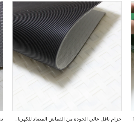
حزام ناقل عالي الجودة من القماش المضاد للكهرباء الساكنة بلون أسود بسماكة 2 مم من مادة PVC للنقل اللوجستي مباشرة من المصنع