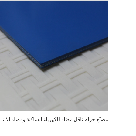
مصنّع حزام ناقل مضاد للكهرباء الساكنة ومضاد للالتصاق لمطاعم الم