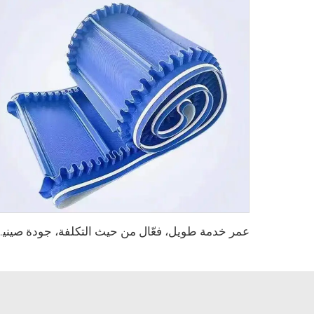
عمر خدمة طويل، فعّال من حيث التكلفة، جودة صينية، حزام ناقل