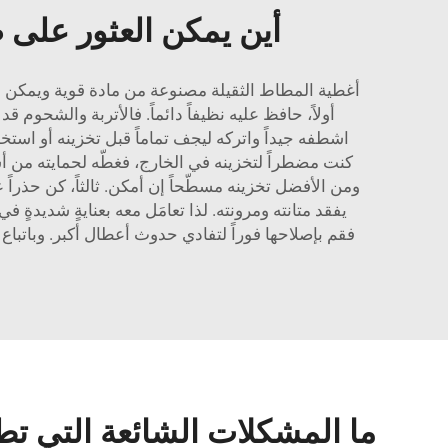
أين يمكن العثور على 
أغطية المطاط الثقيلة مصنوعة من مادة قوية ويمكن أن
أولاً، حافظ عليه نظيفاً دائماً. فالأتربة والشح
اشطفه جيداً واتركه ليجف تماماً قبل تخزينه أو استخ
كنت مضطراً لتخزينه في الخارج، فغطّه لحمايته من أ
ومن الأفضل تخزينه مسطّحاً إن أمكن. ثالثاً، كن حذراً 
يفقد متانته ومرونته. لذا تعامَل معه بعنايةٍ شديدةٍ 
ما المشكلات الشائعة التي تط