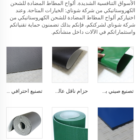
الأسواق التنافسية الشديدة. ألواح المطاط المضادة للشحن
الكهروستاتيكي من شركة شوناي: الخيارات المتاحة. وعند
اختياركم ألواح المطاط المضادة للشحن الكهروستاتيكي من
شركة شوناي لشركتكم، فإنكم بذلك تضمنون حماية تقنياتكم
واستثماراتكم في الآلات داخل منشأتكم.
تصنيع صيني بسعر تنافسي لحزام ناقل من مادة PVC
حزام ناقل عالي الجودة من القماش المضاد للكهرباء الساكنة بلون أسود بسماكة 2 مم من مادة PVC للنقل اللوجستي مباشرة من المصنع
تصنيع احترافي لأحزمة نقل لوجستية من مادة PVC من أجل فرز وتوزيع فعال في صناعات المطاعم