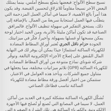
نسيج سطح الألواح: فبعضها يتمتّع بسطح أملس، بينما يمتلك
البعض الآخر نسيجاً مقاوماً للانزلاق لتحسين القبضة. وقد يكون
هذا أمراً بالغ الأهمية، لا سيما في أماكن العمل المزدحمة التي
يتطلّب فيها العمل استجابةً سريعةً من العمال. بالإضافة إلى
ذلك، يستحق التفكير في سهولة تنظيف الألواح. فالمرافق
الصناعية قد تكون أماكنَ مليئةً بالأتربة، ومن الجيد اختيار لوحة
يمكن مسحها أو غسلها بسهولة. وأخيراً، فكّر في ميزانيتك.
الجودة
حزام ناقل الجري
تُعتبر أوراق المطاط المضادة
للكهرباء الساكنة استثمارًا جيدًا يمكن أن يوفر لك في النهاية
المال المُنفق على إصلاح الأجزاء الإلكترونية التالفة. وتوفّر
شركة شوناي نماذج متنوعة من أوراق المطاط المضادة
للكهرباء الساكنة (GPR) تلائم ميزانيات مختلفة، مما يجعلها في
متناول جميع الشركات. وبأخذ هذه العوامل في الاعتبار،
ستتمكن من اختيار أفضل ورقة مطاط مضادة للكهرباء
الساكنة تناسب قطاعك الصناعي.
تُشكّل الكهرباء الساكنة مشكلة كبيرة في العديد من أماكن
العمل، لا سيما في المصانع التي تُصنع أو تُصلح فيها الأجهزة
الإلكترونية. والكهرباء الساكنة هي تلك الشرارة الصغيرة التي