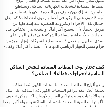
يتكوَّن مكان عملٍ أكثر أمانًا عندما يستخدم العمال ألواح
المطاط المضادة للشحنات الكهربائية الساكنة. ويستطيع
العاملون التحرُّك دون خوف من الصدمة الكهربائية، ما يعني
أنهم قادرون على التركيز في أعمالهم دون انقطاعات! كما يقل
احتمال تلف الأجزاء الإلكترونية الصغيرة عند إسقاطها عن
طريق الخطأ، لأن السطح أكثر أمانًا. والنتيجة هي انخفاض عدد
الحوادث والأخطاء، ما يساعد الشركة على توفير المال على
المدى الطويل. وبفضل ذلك، تستطيع الشركات إنجاز مزيدٍ من
حزام مشي للجهاز الرياضي
المهام لأن العمال أكثر أمانًا وكفاءة.
كيف تختار لوحة المطاط المضادة للشحن الساكن
المناسبة لاحتياجات قطاعك الصناعي؟
وتبدو ألواح المطاط المضادة للشحنات الكهربائية الساكنة
نظيفةً أيضًا. فقد تتراكم الشحنات الكهربائية الساكنة على مثل
هذه الأرضيات بسبب تراكم الغبار والأوساخ. لكن يمكن تنظيف
الألواح المطاطية المضادة للشحنات الساكنة بسهولة أكبر. وهذا