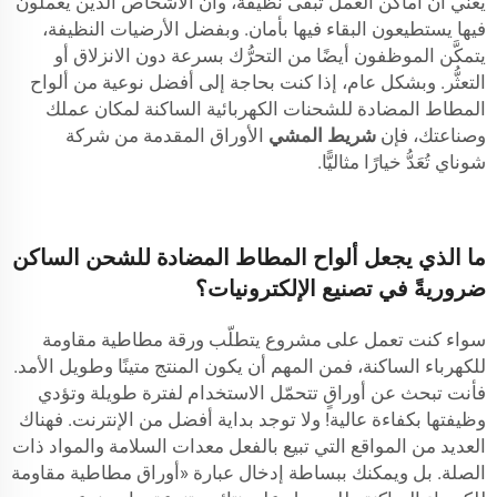
يعني أن أماكن العمل تبقى نظيفة، وأن الأشخاص الذين يعملون
فيها يستطيعون البقاء فيها بأمان. وبفضل الأرضيات النظيفة،
يتمكَّن الموظفون أيضًا من التحرُّك بسرعة دون الانزلاق أو
التعثُّر. وبشكل عام، إذا كنت بحاجة إلى أفضل نوعية من ألواح
المطاط المضادة للشحنات الكهربائية الساكنة لمكان عملك
وصناعتك، فإن
شريط المشي
الأوراق المقدمة من شركة
شوناي تُعَدُّ خيارًا مثاليًّا.
ما الذي يجعل ألواح المطاط المضادة للشحن الساكن
ضروريةً في تصنيع الإلكترونيات؟
سواء كنت تعمل على مشروع يتطلّب ورقة مطاطية مقاومة
للكهرباء الساكنة، فمن المهم أن يكون المنتج متينًا وطويل الأمد.
فأنت تبحث عن أوراقٍ تتحمّل الاستخدام لفترة طويلة وتؤدي
وظيفتها بكفاءة عالية! ولا توجد بداية أفضل من الإنترنت. فهناك
العديد من المواقع التي تبيع بالفعل معدات السلامة والمواد ذات
الصلة. بل ويمكنك ببساطة إدخال عبارة «أوراق مطاطية مقاومة