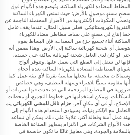
المطاط المضادة للكهرباء الساكنة. وتُوضع هذه الألواح فوق
سطحٍ مستوٍ موصولٍ بالأرض؛ حيث تمتص الكهرباء الساكنة
وتحمي المكونات الإلكترونية من الأضرار المحتملة الناجمة عن
التفريغ الكهروستاتيكي. فعلى سبيل المثال، عندما يقف عامل
خط إنتاج في مصنعٍ على بساط مطاطي مضاد للكهرباء
الساكنة أثناء تجميع جزءٍ من المعدات، فإن البساط يقوم
بتوصيل أي شحنة كهربائية ساكنة إلى الأرض. وهذا يضمن أنه
حتى لو كان لدى العامل شحنة كهربائية ساكنة على جسده،
فإنها لن تنتقل إلى القطع التي يعمل عليها. وتتوفر ألواح
شوناي المطاطية المضادة للكهرباء الساكنة بعدة أحجام
وسماكات مختلفة، ما يجعلها مناسبةً تقريبًا لأي بيئة عمل. كما
أنها مقاومة نسبيًّا للاهتراء وسهلة التنظيف، وهي خصائص
ضرورية في المصانع المزدحمة التي قد تحدث فيها تسربات أو
انسكابات. ويمكن استخدامها في خطوط التجميع، أو محطات
الإصلاح، أو في أي مكانٍ آخر.
حزام ناقل للمشي الكهربائي
يتم
التعامل مع الإلكترونيات. وسيؤدي استخدام هذه الألواح إلى
بيئة عمل آمنة وفعالة أكثر. علاوةً على ذلك، يمكن أن تساعد
هذه الألواح الشركات في الالتزام بمعايير الصناعة الخاصة
بالسلامة والجودة، وهي معاييرٌ غالبًا ما تكون حاسمة في