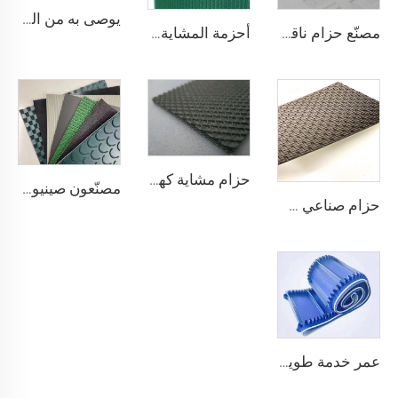
يوصى به من المصنّع: كونتر دفع في السوبرماركت مزود بسيور نقل، سيور نقل ذات استقرار عالي في السرعة، من مادة البولي يوريثان (PU)
مصنّع حزام ناقل مضاد للكهرباء الساكنة ومضاد للالتصاق لمطاعم المخابز والحلويات
أحزمة المشاية بسعر المصنع من شوناي، سمك 1.6 مم، حزام مشاية أسود من مادة PVC، حزام ماكينة مشي
حزام مشاية كهربائية من البلاستيك PVC عالي الجودة من مورد صيني، ناعم وهادئ ومطاطي ويظل مستقرًا ومقاومًا للانزلاق
مصنّعون صينيون لمصانع التصنيع حسب الطلب لأنواع pu وpvc وpvk من أحزمة النقل البوليسترية
حزام صناعي صيني لتتبع وتلميع الحزام الناقل الماسي من مادة PVC
عمر خدمة طويل، فعّال من حيث التكلفة، جودة صينية، حزام ناقل بسمك 3.1 مم على شكل لفافة، PVC بسمك 3.5 مم، حزام ناقل أبيض لا نهائي للاستخدام في الصناعات الغذائية