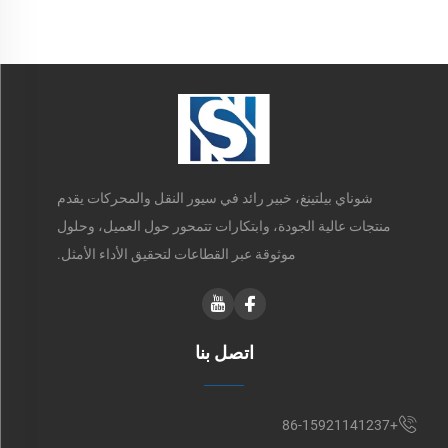
شوناي بيلتينغ، خبير رائد في سيور النقل والمحركات يقدم
منتجات عالية الجودة، وابتكارات تتمحور حول العميل، وحلول
موثوقة عبر القطاعات لتحقيق الأداء الأمثل.
اتصل بنا
+86-15921141237