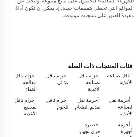
للكهرباء الساكنة» للحصول على نتائج متنوعة. وابحث عن
المواقع التي تحظى بتقييمات جيدة، إذ يمكن أن تكون أداةً
مفيدةً للعثور على منتجات موثوقة.
فئات المنتجات ذات الصلة
ناقل صناعة
حزام ناقل
حزام ناقل
حزام ناقل
الأغذية
لصناعة
غذائي
معالجة
الأغذية
الغذاء
أحزمة نقل
أحزمة نقل
حزام ناقل
حزام ناقل
لصناعة
تقديم الطعام
للحوم
لمصنع
الأغذية
الأغذية
أحزمة
حصيرة
أجهزة
جري لجهاز