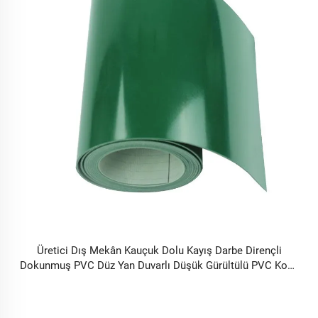
Üretici Dış Mekân Kauçuk Dolu Kayış Darbe Dirençli
Dokunmuş PVC Düz Yan Duvarlı Düşük Gürültülü PVC Koşu
Bandı Konveyör Sünger Kayışı Dişliler ile