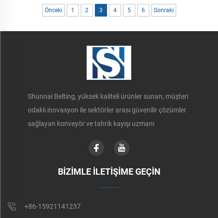
Önceki
1
2
3
4
5
6
Sonraki
Shunnai Belting, yüksek kaliteli ürünler sunan, müşteri
odaklı inovasyon ile sektörler arası güvenilir çözümler
sağlayan konveyör ve tahrik kayışı uzmanı
BİZİMLE İLETİŞİME GEÇİN
+86-15921141237