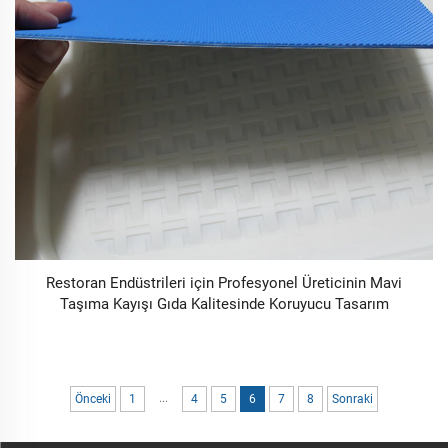
Restoran Endüstrileri için Profesyonel Üreticinin Mavi
Taşıma Kayışı Gıda Kalitesinde Koruyucu Tasarım
...
Önceki
1
4
5
6
7
8
Sonraki