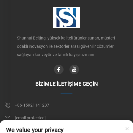
Shunnai Belting, yüksek kaliteli ürünler sunan, müşteri
odaklı inovasyon ile sektörler arası güvenilir çözümler
sağlayan konveyör ve tahrik kayışı uzmanı
BİZİMLE İLETİŞİME GEÇİN
+86-15921141237
[email protected]
We value your privacy
RM 602, NO. 1509, CAOAN YOLU, ŞANGAY, ÇİN