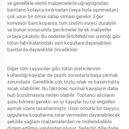
ve genellikle nemli malzemelerle uğraştığından,
bantların kolayca kırılmadan (veya hızla aşınmadan)
çok uzun bir ömre sahip olması gerekir. Eğer
konveyör bant
koparsa, tüm üretim süreci durabilir
ve bunun sonucunda gecikmeler ile ek maliyetler
ortaya çıkabilir. Bu nedenle SHUNNAI'nin ürettiği gibi
tütün fabrikalarındaki sert koşullara dayanabilen
bantlarda dayanıklılık önceliklidir
Diğer tüm taşıyıcılar gibi, tütün üreticilerinin
kullandığı kayışlar da çeşitli sorunlarla başa çıkmak
zorundadır. Genellikle çok tozlu, ıslak ve bazen hatta
sıcak olabilirler. Bu faktörler, normal kayışların daha
hızlı bozulmasına neden olabilir. Toptancı alıcıların
şunu bilmesi gerekir: en iyi kayışlar bu tür engelleri
aşmak üzere tasarlanmıştır. Uzun ömürlü bir taşıyıcı,
uygulama koşullarına zarar vermeden dayanabilecek
şekilde sağlam malzemelerden ve mühendislikle
dizayn edilmiş yapılardan oluşur. Sade bir dille ifade