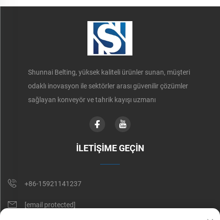
Shunnai Belting, yüksek kaliteli ürünler sunan, müşteri
odaklı inovasyon ile sektörler arası güvenilir çözümler
sağlayan konveyör ve tahrik kayışı uzmanı
İLETIŞIME GEÇIN
+86-15921141237
[email protected]