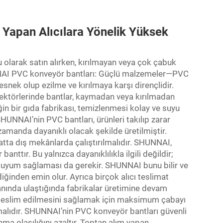
 Yapan Alıcılara Yönelik Yüksek
u olarak satın alırken, kırılmayan veya çok çabuk
UNNAI PVC konveyör bantları: Güçlü malzemeler—PVC
snek olup ezilme ve kırılmaya karşı dirençlidir.
sektörlerinde bantlar, kaymadan veya kırılmadan
neğin bir gıda fabrikası, temizlenmesi kolay ve suyu
HUNNAI’nin PVC bantları, ürünleri takılıp zarar
amanda dayanıklı olacak şekilde üretilmiştir.
tta dış mekânlarda çalıştırılmalıdır. SHUNNAI,
anttır. Bu yalnızca dayanıklılıkla ilgili değildir;
 uyum sağlaması da gerekir. SHUNNAI bunu bilir ve
iğinden emin olur. Ayrıca birçok alıcı teslimat
manında ulaştığında fabrikalar üretimine devam
a teslim edilmesini sağlamak için maksimum çabayı
olmalıdır. SHUNNAI’nin PVC konveyör bantları güvenli
ma olasılığını azaltır. Toptan alım yapan