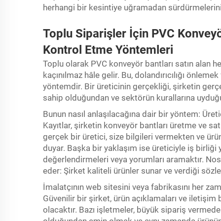
herhangi bir kesintiye uğramadan sürdürmelerini
Toplu Siparişler İçin PVC Konveyör
Kontrol Etme Yöntemleri
Toplu olarak PVC konveyör bantları satın alan he
kaçınılmaz hâle gelir. Bu, dolandırıcılığı önlemek v
yöntemdir. Bir üreticinin gerçekliği, şirketin ge
sahip olduğundan ve sektörün kurallarına uyduğ
Bunun nasıl anlaşılacağına dair bir yöntem: Üretic
Kayıtlar, şirketin konveyör bantları üretme ve s
gerçek bir üretici, size bilgileri vermekten ve ü
duyar. Başka bir yaklaşım ise üreticiyle iş birliğ
değerlendirmeleri veya yorumları aramaktır. Noso
eder: Şirket kaliteli ürünler sunar ve verdiği sözler
İmalatçının web sitesini veya fabrikasını her zaman
Güvenilir bir şirket, ürün açıklamaları ve iletişim 
olacaktır. Bazı işletmeler, büyük sipariş vermeden