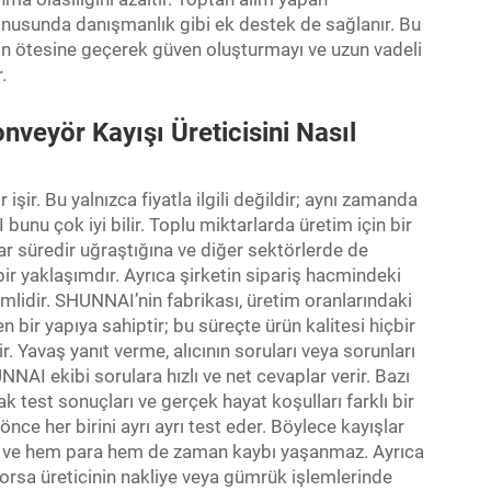
nusunda danışmanlık gibi ek destek de sağlanır. Bu
rın ötesine geçerek güven oluşturmayı ve uzun vadeli
.
onveyör Kayışı Üreticisini Nasıl
şir. Bu yalnızca fiyatla ilgili değildir; aynı zamanda
 bunu çok iyi bilir. Toplu miktarlarda üretim için bir
dar süredir uğraştığına ve diğer sektörlerde de
ir yaklaşımdır. Ayrıca şirketin sipariş hacmindeki
lidir. SHUNNAI’nin fabrikası, üretim oranlarındaki
en bir yapıya sahiptir; bu süreçte ürün kalitesi hiçbir
. Yavaş yanıt verme, alıcının soruları veya sorunları
AI ekibi sorulara hızlı ve net cevaplar verir. Bazı
ak test sonuçları ve gerçek hayat koşulları farklı bir
nce her birini ayrı ayrı test eder. Böylece kayışlar
şır ve hem para hem de zaman kaybı yaşanmaz. Ayrıca
iyorsa üreticinin nakliye veya gümrük işlemlerinde