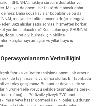
alıdır. SHUNNAI, nakliye sürecini destekler ve
er. Maliyet de önemli bir faktördür; ancak daha
a gelmez. Daha ucuz kayışlar kopabilir ve bu da
HUNNAI, maliyet ile kalite arasında doğru dengeyi
e eder. Bazı alıcılar satış sonrası hizmetten korkar.
irket yardımcı olacak mı? Kesin olan şey: SHUNNAI
, doğru üreticiyi bulmak için birlikte
leri karşılamayı amaçlar ve yıllar boyu iş
ar.
perasyonlarınızın Verimliliğini
rçok fabrika ve üretim tesisinde önemli bir araçtır.
ir şekilde taşınmasına yardımcı olurlar. Bir fabrikada
i ve kolay çalışırsınız. Bu bantlar dayanıklıdır ve
ların ürünleri elle yorucu şekilde taşımalarına gerek
 tasarruf sağlar. Pürüzsüz yüzeyli PVC bantlar,
takılması veya hasar görmesi riskini önler. Bu durum
 sağlamakla kalmaz, aynı zamanda gecikmeler