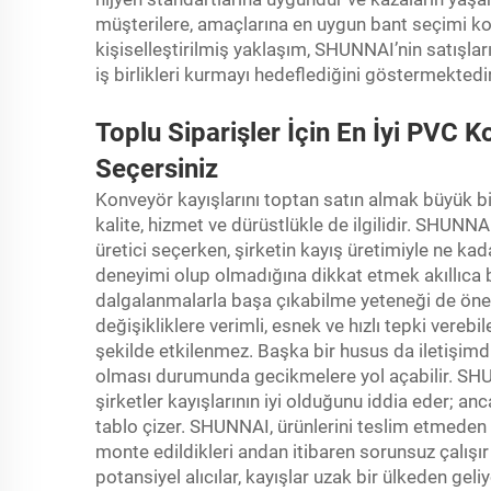
müşterilere, amaçlarına en uygun bant seçimi ko
kişiselleştirilmiş yaklaşım, SHUNNAI’nin satışla
iş birlikleri kurmayı hedeflediğini göstermektedir
Toplu Siparişler İçin En İyi PVC K
Seçersiniz
Konveyör kayışlarını toptan satın almak büyük bir i
kalite, hizmet ve dürüstlükle de ilgilidir. SHUNNAI
üretici seçerken, şirketin kayış üretimiyle ne ka
deneyimi olup olmadığına dikkat etmek akıllıca b
dalgalanmalarla başa çıkabilme yeteneği de önem
değişikliklere verimli, esnek ve hızlı tepki verebil
şekilde etkilenmez. Başka bir husus da iletişimdir
olması durumunda gecikmelere yol açabilir. SHUNN
şirketler kayışlarının iyi olduğunu iddia eder; anc
tablo çizer. SHUNNAI, ürünlerini teslim etmeden ö
monte edildikleri andan itibaren sorunsuz çalı
potansiyel alıcılar, kayışlar uzak bir ülkeden gel