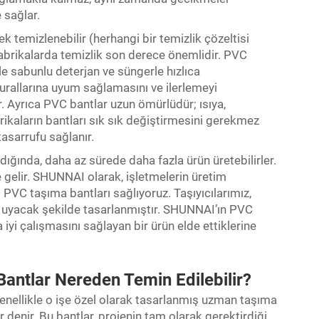
 sağlar.
k temizlenebilir (herhangi bir temizlik çözeltisi
fabrikalarda temizlik son derece önemlidir. PVC
ile sabunlu deterjan ve süngerle hızlıca
kurallarına uyum sağlamasını ve ilerlemeyi
. Ayrıca PVC bantlar uzun ömürlüdür; ısıya,
rikaların bantları sık sık değiştirmesini gerekmez
asarrufu sağlanır.
ığında, daha az sürede daha fazla ürün üretebilirler.
 gelir. SHUNNAI olarak, işletmelerin üretim
 PVC taşıma bantları sağlıyoruz. Taşıyıcılarımız,
 uyacak şekilde tasarlanmıştır. SHUNNAI’ın PVC
a iyi çalışmasını sağlayan bir ürün elde ettiklerine
Bantlar Nereden Temin Edilebilir?
enellikle o işe özel olarak tasarlanmış uzman taşıma
 denir. Bu bantlar, projenin tam olarak gerektirdiği