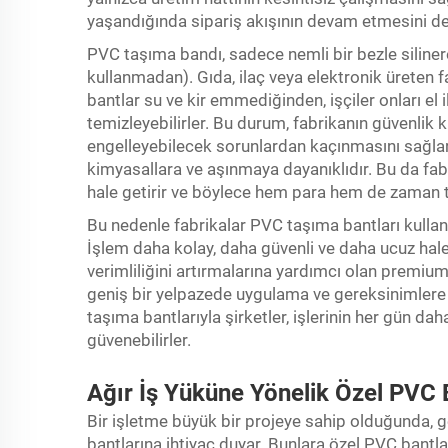
yaşandığında sipariş akışının devam etmesini de
PVC taşıma bandı, sadece nemli bir bezle silinere
kullanmadan). Gıda, ilaç veya elektronik üreten 
bantlar su ve kir emmediğinden, işçiler onları el 
temizleyebilirler. Bu durum, fabrikanın güvenlik 
engelleyebilecek sorunlardan kaçınmasını sağlar
kimyasallara ve aşınmaya dayanıklıdır. Bu da fab
hale getirir ve böylece hem para hem de zaman t
Bu nedenle fabrikalar PVC taşıma bantları kulland
İşlem daha kolay, daha güvenli ve daha ucuz hale
verimliliğini artırmalarına yardımcı olan premium
geniş bir yelpazede uygulama ve gereksinimlere
taşıma bantlarıyla şirketler, işlerinin her gün dah
güvenebilirler.
Ağır İş Yüküne Yönelik Özel PVC 
Bir işletme büyük bir projeye sahip olduğunda, g
bantlarına ihtiyaç duyar. Bunlara özel PVC bantlar