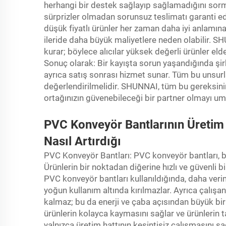
herhangi bir destek sağlayıp sağlamadığını sorm
sürprizler olmadan sorunsuz teslimatı garanti ed
düşük fiyatlı ürünler her zaman daha iyi anlamın
ileride daha büyük maliyetlere neden olabilir. S
kurar; böylece alıcılar yüksek değerli ürünler eld
Sonuç olarak: Bir kayışta sorun yaşandığında ş
ayrıca satış sonrası hizmet sunar. Tüm bu unsurlar
değerlendirilmelidir. SHUNNAI, tüm bu gereksinim
ortağınızın güvenebileceği bir partner olmayı um
PVC Konveyör Bantlarının Üretim O
Nasıl Artırdığı
PVC Konveyör Bantları: PVC konveyör bantları, bi
Ürünlerin bir noktadan diğerine hızlı ve güvenli b
PVC konveyör bantları kullanıldığında, daha veriml
yoğun kullanım altında kırılmazlar. Ayrıca çalışan
kalmaz; bu da enerji ve çaba açısından büyük bir
ürünlerin kolayca kaymasını sağlar ve ürünlerin 
yalnızca üretim hattının kesintisiz çalışmasını