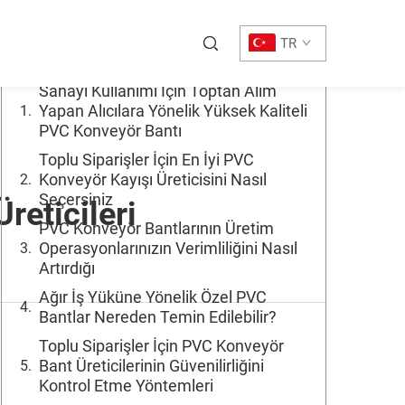
İçindekiler Tablosu
TR
Sanayi Kullanımı İçin Toptan Alım
Yapan Alıcılara Yönelik Yüksek Kaliteli
PVC Konveyör Bantı
Toplu Siparişler İçin En İyi PVC
Konveyör Kayışı Üreticisini Nasıl
Seçersiniz
reticileri
PVC Konveyör Bantlarının Üretim
Operasyonlarınızın Verimliliğini Nasıl
Artırdığı
Ağır İş Yüküne Yönelik Özel PVC
Bantlar Nereden Temin Edilebilir?
Toplu Siparişler İçin PVC Konveyör
Bant Üreticilerinin Güvenilirliğini
Kontrol Etme Yöntemleri