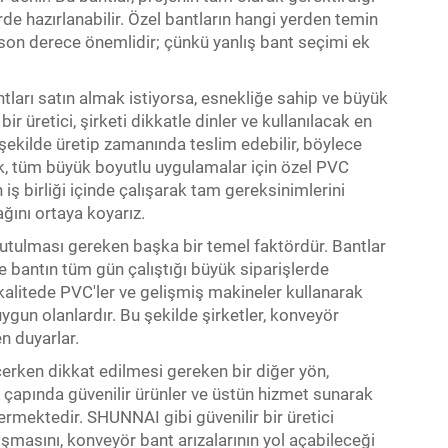
erde hazırlanabilir. Özel bantların hangi yerden temin
 son derece önemlidir; çünkü yanlış bant seçimi ek
ntları satın almak istiyorsa, esnekliğe sahip ve büyük
 bir üretici, şirketi dikkatle dinler ve kullanılacak en
r şekilde üretip zamanında teslim edebilir, böylece
k, tüm büyük boyutlu uygulamalar için özel PVC
 iş birliği içinde çalışarak tam gereksinimlerini
ağını ortaya koyarız.
tutulması gereken başka bir temel faktördür. Bantlar
kle bantın tüm gün çalıştığı büyük siparişlerde
alitede PVC'ler ve gelişmiş makineler kullanarak
uygun olanlardır. Bu şekilde şirketler, konveyör
n duyarlar.
erken dikkat edilmesi gereken bir diğer yön,
a çapında güvenilir ürünler ve üstün hizmet sunarak
termektedir. SHUNNAI gibi güvenilir bir üretici
ışmasını, konveyör bant arızalarının yol açabileceği