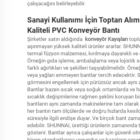
çalışacağını belirleyebilir.
Sanayi Kullanımı İçin Toptan Alım
Kaliteli PVC Konveyör Bantı
Şirketler satın aldığında
konveyör Kayışları
topl
aşınmayan yüksek kaliteli ürünler ararlar. SH
termal füzyon malzemesi, kırılmaya dayanıklı ve e
Örneğin gıda işleme, ambalajlama veya lojistik 
farklı ağırlıkları ve şekilleri taşıyabilmelidir. Ör
veya yağları emmeyen bantlar tercih edecektir. S
görmesini engellemek için pürüzsüz ancak aynı z
Bantlar bazen sıcak veya soğuk ortamlarda ve ha
sıcaklık değişimlerine rağmen şeklini koruyan bir b
bantların aynı zamanda makinelerine tam olarak
her bantın tam ölçülerde ve doğru hızlarda kesild
süresiyle ilgili endişe duyar. Ve birçok bant za
edebilir. SHUNNAI, ürettiği ürünlerin zamanınd
gösterir. Bantlar ayrıca çalışanlar için güvenli 
hijyen standartlarına uygundur ve kazaların yaşan