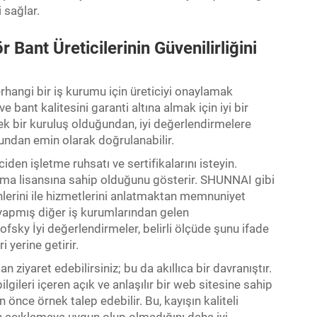
 sağlar.
 Bant Üreticilerinin Güvenilirliğini
rhangi bir iş kurumu için üreticiyi onaylamak
e bant kalitesini garanti altına almak için iyi bir
rçek bir kuruluş olduğundan, iyi değerlendirmelere
undan emin olarak doğrulanabilir.
iden işletme ruhsatı ve sertifikalarını isteyin.
atma lisansına sahip olduğunu gösterir. SHUNNAI gibi
rünlerini ile hizmetlerini anlatmaktan memnuniyet
i yapmış diğer iş kurumlarından gelen
fsky İyi değerlendirmeler, belirli ölçüde şunu ifade
i yerine getirir.
 ziyaret edebilirsiniz; bu da akıllıca bir davranıştır.
bilgileri içeren açık ve anlaşılır bir web sitesine sahip
 önce örnek talep edebilir. Bu, kayışın kaliteli