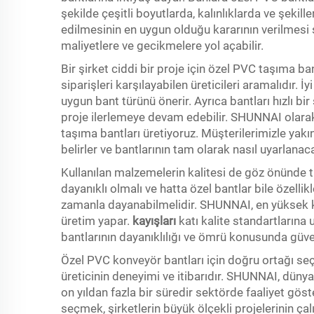
şekilde çeşitli boyutlarda, kalınlıklarda ve şekill
edilmesinin en uygun olduğu kararının verilmesi
maliyetlere ve gecikmelere yol açabilir.
Bir şirket ciddi bir proje için özel PVC taşıma ba
siparişleri karşılayabilen üreticileri aramalıdır. İyi
uygun bant türünü önerir. Ayrıca bantları hızlı bi
proje ilerlemeye devam edebilir. SHUNNAI olara
taşıma bantları üretiyoruz. Müşterilerimizle yakın
belirler ve bantlarının tam olarak nasıl uyarlanac
Kullanılan malzemelerin kalitesi de göz önünde 
dayanıklı olmalı ve hatta özel bantlar bile özelli
zamanla dayanabilmelidir. SHUNNAI, en yüksek k
üretim yapar.
kayışları
katı kalite standartlarına 
bantlarının dayanıklılığı ve ömrü konusunda güve
Özel PVC konveyör bantları için doğru ortağı seç
üreticinin deneyimi ve itibarıdır. SHUNNAI, düny
on yıldan fazla bir süredir sektörde faaliyet gös
seçmek, şirketlerin büyük ölçekli projelerinin çal