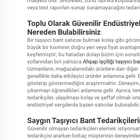
maliyetli olur. SHUNNAI, zorlu fabrika koşulları
veya test raporları sunup sunamayacağını tedarik
Toplu Olarak Güvenilir Endüstriye
Nereden Bulabilirsiniz
Bir taşıyıcı bant satıcısı bulmak kolay gibi görü
büyük bir kısmının doğru yeri veya fiyat avantajı
keşfetmiştir; bu hatadan dolayı bizim için sorunl
yollarından biri yalnızca
Ahşap işçiliği taşıyıcı ba
Uzmanların, mağazalarındaki ürünlere dair diğer 
genellikle daha etkileyici ürünler anlamına gelir. B
gösterip göstermediğini araştırmaktır. Deneyim, g
çıkarmayı öğrendikleri anlamına gelir. Ayrıca, temi
tedarikçiler, ulaşılması kolay ve şeffaf olmak iste
endüstriyel sergilerde bazen satıcılar bulunabilir.
Saygın Taşıyıcı Bant Tedarikçileri
Güvenilir olmayan tedarikçileri elemek istiyors
tedarikçisi ararken birkaç müşterinin deneyimleri