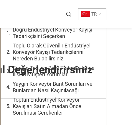
İçindekiler
TR
Doğru Endüstriyel Konveyör Kayışı
Tedarikçisini Seçerken
Toplu Olarak Güvenilir Endüstriyel
Konveyör Kayışı Tedarikçilerini
Nereden Bulabilirsiniz
l Değerlendirirsiniz
Saygın Taşıyıcı Bant Tedarikçilerine
İlişkin Müşteri Yorumları
Yaygın Konveyör Bant Sorunları ve
Bunlardan Nasıl Kaçınılacağı
Toptan Endüstriyel Konveyör
Kayışları Satın Almadan Önce
Sorulması Gerekenler