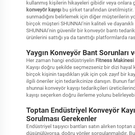
kullanmış kişilerin hikayeleri gibidir veya onlara g
konveyör kayışı
bu şirket tarafından üretilmiştir.
sunmadığını belirlemek için diğer müşterilerin y
birçok müşteri SHUNNAI'nin kaliteli ve dayanıklı
SHUNNAI'nin güvenilir bir konveyör bantı tedarik
ürünlerini sattığı ya da tanıttığı platformlarda ras
Yaygın Konveyör Bant Sorunları v
Her zaman hangi endüstriyelin
Fitness Makinesi
Kayışı doğru şekilde seçmezseniz bir dizi hayal kır
birçok kişinin taşıdıkları yük için çok zayıf bir 
ilgili öneriler için tedarikcinize danışın. Bunun f
shunnai konveyör kayışı tedarikçileri üreticilerin
kayışı seçerken doğru ilerleme yolunu belirleyebil
Toptan Endüstriyel Konveyör Kay
Sorulması Gerekenler
Endüstriyel taşıyıcı bantları satın alırken toptan
düşünülüyorsa, doğru yönler sorgulanmalıdır. Bu