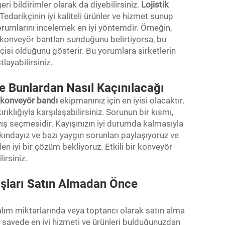
eri bildirimler olarak da diyebilirsiniz.
Lojistik
 Tedarikçinin iyi kaliteli ürünler ve hizmet sunup
orumlarını incelemek en iyi yöntemdir. Örneğin,
 konveyör bantları sunduğunu belirtiyorsa, bu
çisi olduğunu gösterir. Bu yorumlara şirketlerin
tlayabilirsiniz.
e Bunlardan Nasıl Kaçınılacağı
 konveyör bandı
ekipmanınız için en iyisi olacaktır.
ıklığıyla karşılaşabilirsiniz. Sorunun bir kısmı,
kayış seçmesidir. Kayışınızın iyi durumda kalmasıyla
arkındayız ve bazı yaygın sorunları paylaşıyoruz ve
den iyi bir çözüm bekliyoruz. Etkili bir konveyör
irsiniz.
ışları Satın Almadan Önce
 alım miktarlarında veya toptancı olarak satın alma
 sayede en iyi hizmeti ve ürünleri bulduğunuzdan