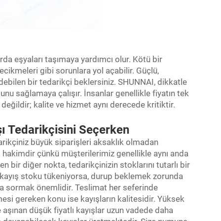
rda eşyaları taşımaya yardımcı olur. Kötü bir
cikmeleri gibi sorunlara yol açabilir. Güçlü,
ebilen bir tedarikçi beklersiniz. SHUNNAI, dikkatle
bunu sağlamaya çalışır. İnsanlar genellikle fiyatın tek
ğildir; kalite ve hizmet aynı derecede kritiktir.
ı Tedarikçisini Seçerken
arikçiniz büyük siparişleri aksaklık olmadan
hakimdir çünkü müşterilerimiz genellikle aynı anda
 bir diğer nokta, tedarikçinizin stoklarını tutarlı bir
 kayış stoku tükeniyorsa, durup beklemek zorunda
 da sormak önemlidir. Teslimat her seferinde
mesi gereken konu ise kayışların kalitesidir. Yüksek
şınan düşük fiyatlı kayışlar uzun vadede daha