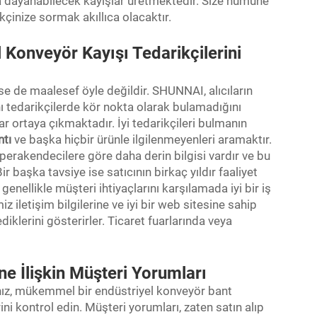
na dayanabilecek kayışlar üretmektedir. Size numune
çinize sormak akıllıca olacaktır.
l Konveyör Kayışı Tedarikçilerini
nse de maalesef öyle değildir. SHUNNAI, alıcıların
nı tedarikçilerde kör nokta olarak bulamadığını
ar ortaya çıkmaktadır. İyi tedarikçileri bulmanın
ntı
ve başka hiçbir ürünle ilgilenmeyenleri aramaktır.
perakendecilere göre daha derin bilgisi vardır ve bu
ir başka tavsiye ise satıcının birkaç yıldır faaliyet
enellikle müşteri ihtiyaçlarını karşılamada iyi bir iş
z iletişim bilgilerine ve iyi bir web sitesine sahip
diklerini gösterirler. Ticaret fuarlarında veya
ne İlişkin Müşteri Yorumları
anız, mükemmel bir endüstriyel konveyör bant
ni kontrol edin. Müşteri yorumları, zaten satın alıp