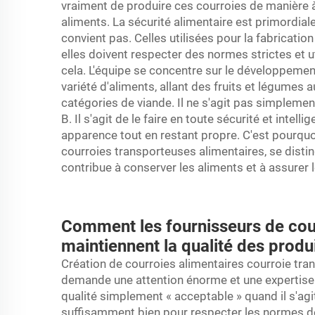
vraiment de produire ces courroies de manière à
aliments. La sécurité alimentaire est primordial
convient pas. Celles utilisées pour la fabricatio
elles doivent respecter des normes strictes et
cela. L'équipe se concentre sur le développem
variété d'aliments, allant des fruits et légumes 
catégories de viande. Il ne s'agit pas simplement
B. Il s'agit de le faire en toute sécurité et inte
apparence tout en restant propre. C'est pourq
courroies transporteuses alimentaires, se disti
contribue à conserver les aliments et à assurer
Comment les fournisseurs de cou
maintiennent la qualité des produ
Création de courroies alimentaires
courroie tr
demande une attention énorme et une expertise p
qualité simplement « acceptable » quand il s'agi
suffisamment bien pour respecter les normes de