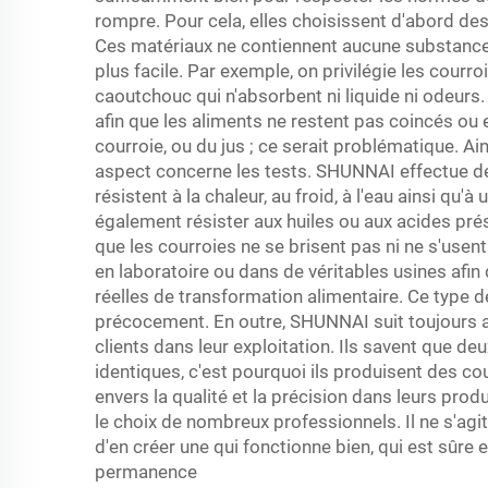
rompre. Pour cela, elles choisissent d'abord d
Ces matériaux ne contiennent aucune substance c
plus facile. Par exemple, on privilégie les courr
caoutchouc qui n'absorbent ni liquide ni odeurs
afin que les aliments ne restent pas coincés o
courroie, ou du jus ; ce serait problématique. Ain
aspect concerne les tests. SHUNNAI effectue de 
résistent à la chaleur, au froid, à l'eau ainsi qu'
également résister aux huiles ou aux acides prés
que les courroies ne se brisent pas ni ne s'usen
en laboratoire ou dans de véritables usines afi
réelles de transformation alimentaire. Ce type 
précocement. En outre, SHUNNAI suit toujours a
clients dans leur exploitation. Ils savent que d
identiques, c'est pourquoi ils produisent des cou
envers la qualité et la précision dans leurs pro
le choix de nombreux professionnels. Il ne s'ag
d'en créer une qui fonctionne bien, qui est sûre 
permanence