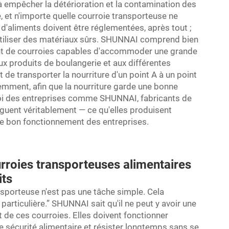
 empêcher la détérioration et la contamination des
e, et n'importe quelle courroie transporteuse ne
n d'aliments doivent être réglementées, après tout ;
 utiliser des matériaux sûrs. SHUNNAI comprend bien
ent de courroies capables d'accommoder une grande
aux produits de boulangerie et aux différentes
 de transporter la nourriture d'un point A à un point
lligemment, afin que la nourriture garde une bonne
uoi des entreprises comme SHUNNAI, fabricants de
nguent véritablement — ce qu'elles produisent
 le bon fonctionnement des entreprises.
rroies transporteuses alimentaires
its
ansporteuse
n'est pas une tâche simple. Cela
articulière.” SHUNNAI sait qu'il ne peut y avoir une
t de ces courroies. Elles doivent fonctionner
 sécurité alimentaire et résister longtemps sans se