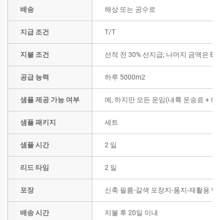
배송
해상 또는 공수로
지급 조건
T/T
지불 조건
선적 전 30% 선지급; 나머지 금액은 B/
공급 능력
하루 5000m2
샘플 제공 가능 여부
예, 하지만 모든 운임(내륙 운송료 +
샘플 패키지
세트
샘플 시간
2 일
리드 타임
2 일
포장
신축 필름-갈색 포장지-폼지-재활용 벨
배송 시간
지불 후 20일 이내