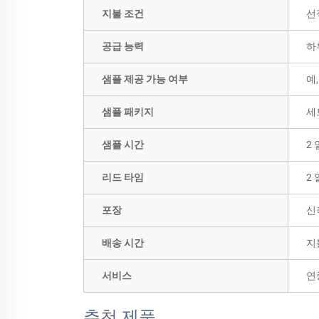
지불 조건
선
공급 능력
하
샘플 제공 가능 여부
예
샘플 패키지
세
샘플 시간
2 
리드 타임
2 
포장
신
배송 시간
지
서비스
연
추천 제품