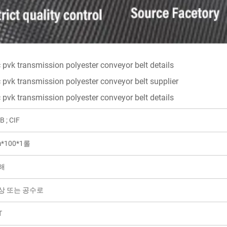
B ; CIF
*100*1롤
해
상 또는 공수로
T