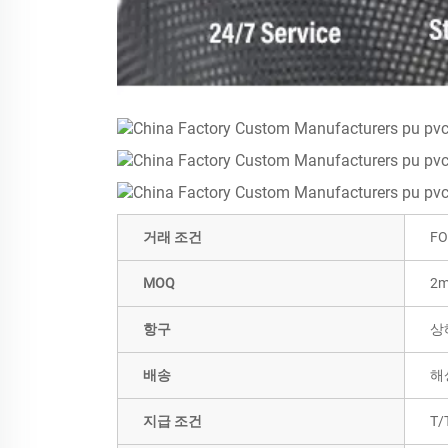
거래 조건
FO
MOQ
2m
항구
상
배송
해
지급 조건
T/