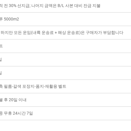
적 전 30% 선지급; 나머지 금액은 B/L 사본 대비 잔금 지불
루 5000m2
, 하지만 모든 운임(내륙 운송료 + 해상 운송료)은 구매자가 부담합니다
트
일
일
축 필름-갈색 포장지-폼지-재활용 벨트
불 후 20일 이내
중 무휴 24시간 7일