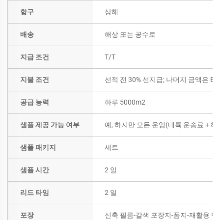
항구
상해
배송
해상 또는 공수로
지급 조건
T/T
지불 조건
선적 전 30% 선지급; 나머지 금액은 B/
공급 능력
하루 5000m2
샘플 제공 가능 여부
예, 하지만 모든 운임(내륙 운송료 +
샘플 패키지
세트
샘플 시간
2 일
리드 타임
2 일
포장
신축 필름-갈색 포장지-폼지-재활용 벨