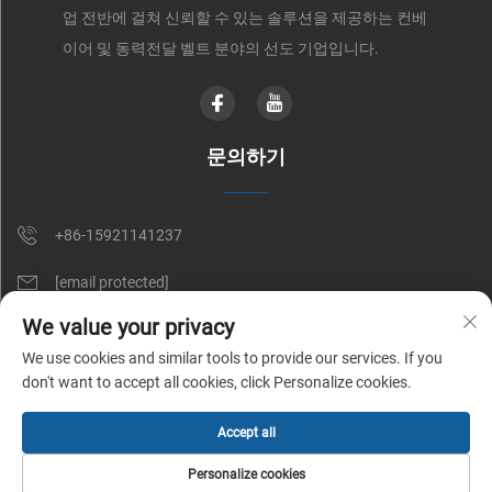
업 전반에 걸쳐 신뢰할 수 있는 솔루션을 제공하는 컨베
이어 및 동력전달 벨트 분야의 선도 기업입니다.
문의하기
+86-15921141237
[email protected]
We value your privacy
RM 602, NO. 1509, CAOAN ROAD, SHANGHAI, CHINA
We use cookies and similar tools to provide our services. If you
don't want to accept all cookies, click Personalize cookies.
Copyright © Shunnai Belting (Shanghai) Co., Ltd. All Rights Reserved |
Accept all
개인정보 처리방침
Personalize cookies