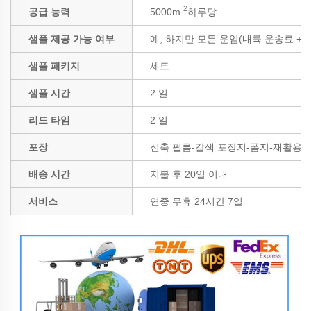
2
공급 능력
5000m
하루당
샘플 제공 가능 여부
예, 하지만 모든 운임(내륙 운송료 +
샘플 패키지
세트
샘플 시간
2 일
리드 타임
2 일
포장
신축 필름-갈색 포장지-폼지-재활용 
배송 시간
지불 후 20일 이내
서비스
연중 무휴 24시간 7일