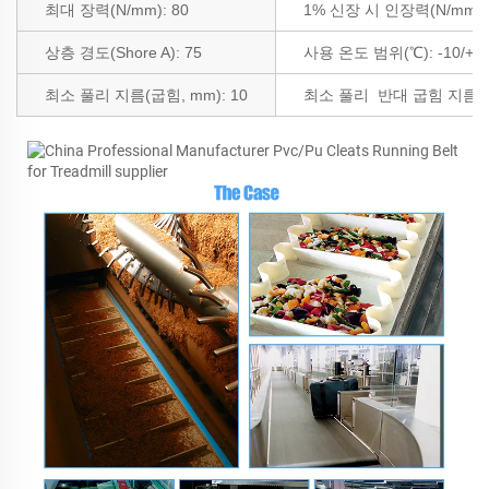
최대 장력(N/mm):
80
1% 신장 시 인장력(N/mm)
상층 경도(Shore A): 75
사용 온도 범위(℃): -10/+9
최소 풀리 지름(굽힘, mm): 10
최소 풀리
반대 굽힘 지름(