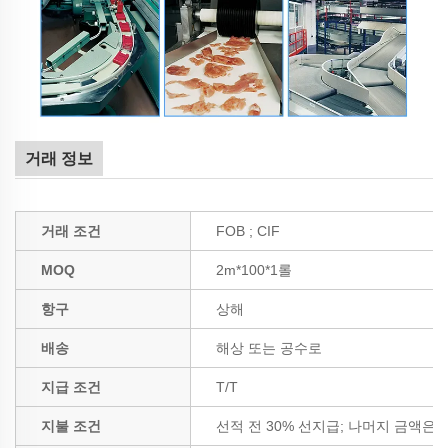
거래 정보
거래 조건
FOB ; CIF
MOQ
2m*100*1롤
항구
상해
배송
해상 또는 공수로
지급 조건
T/T
지불 조건
선적 전 30% 선지급; 나머지 금액은 B