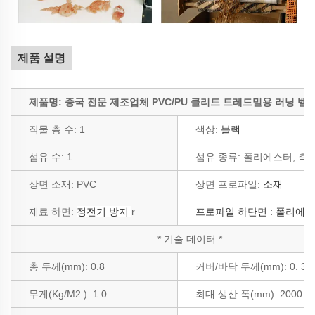
제품 설명
제품명: 중국 전문 제조업체 PVC/PU 클리트 트레드밀용 러닝 벨
직물 층 수:
1
색상:
블랙
섬유 수:
1
섬유 종류:
폴리에스터, 측
상면 소재: PVC
상면 프로파일:
소재
재료 하면:
정전기 방지
r
프로파일 하단면
: 폴리에
* 기술 데이터 *
총 두께(mm):
0.8
커버/바닥 두께(mm): 0.
3
무게(Kg/M2
): 1.0
최대 생산 폭(mm):
2000