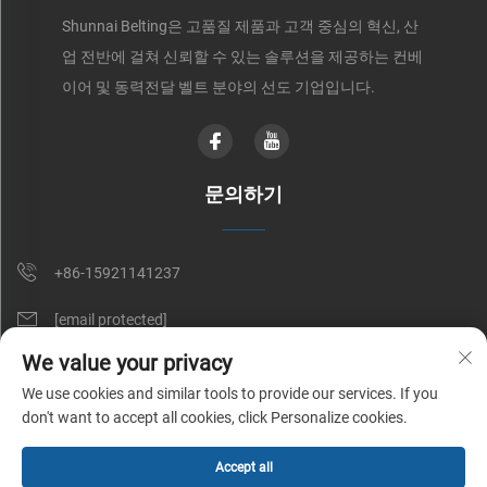
Shunnai Belting은 고품질 제품과 고객 중심의 혁신, 산
업 전반에 걸쳐 신뢰할 수 있는 솔루션을 제공하는 컨베
이어 및 동력전달 벨트 분야의 선도 기업입니다.
문의하기
+86-15921141237
[email protected]
We value your privacy
RM 602, NO. 1509, CAOAN ROAD, SHANGHAI, CHINA
We use cookies and similar tools to provide our services. If you
don't want to accept all cookies, click Personalize cookies.
Copyright © Shunnai Belting (Shanghai) Co., Ltd. All Rights Reserved |
Accept all
개인정보 처리방침