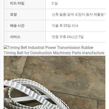
리드 타임
2 일
포장
신축 필름-갈색 포장지-폼지-재활용 벨
배송 시간
지불 후 20일 이내
서비스
연중 무휴 24시간 7일