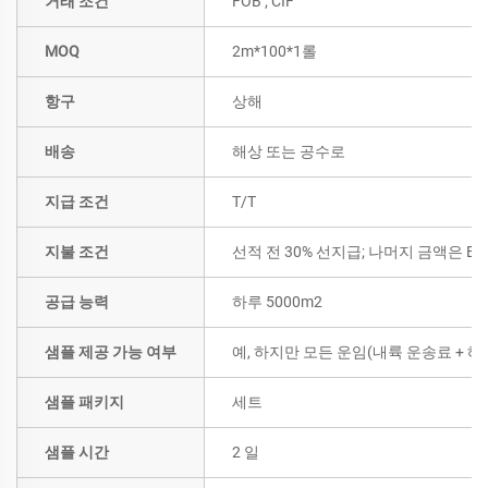
거래 조건
FOB ; CIF
MOQ
2m*100*1롤
항구
상해
배송
해상 또는 공수로
지급 조건
T/T
지불 조건
선적 전 30% 선지급; 나머지 금액은 B/
공급 능력
하루 5000m2
샘플 제공 가능 여부
예, 하지만 모든 운임(내륙 운송료 +
샘플 패키지
세트
샘플 시간
2 일