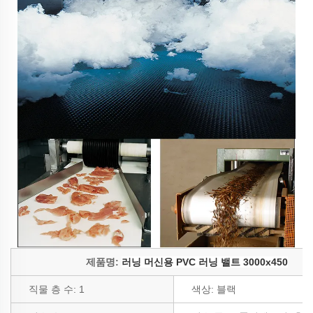
제품명:
러닝 머신용 PVC 러닝 밸트 3000x450
직물 층 수:
1
색상:
블랙