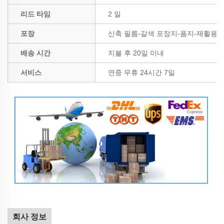
리드 타임
2 일
포장
신축 필름-갈색 포장지-폼지-재활용 
배송 시간
지불 후 20일 이내
서비스
연중 무휴 24시간 7일
회사 정보