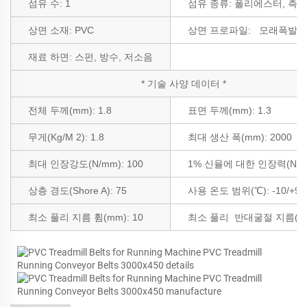
섬유 수:
1
섬유 종류:
폴리에스터, 측면
상면 소재:
PVC
상면 프로파일:
모래폭발
재료 하면:
스펀, 방수, 저소음
*
기술 사양
데이터 *
전체 두께(mm): 1.8
표면 두께(mm): 1.3
무게(Kg/M
2
): 1.8
최대 생산 폭(mm): 2000
최대 인장강도(N/mm): 100
1% 신율에 대한 인장력(N/mm
상층 경도(Shore A): 75
사용 온도 범위(℃): -10/+90
최소 풀리 지름 휨(mm):
10
최소 풀리
반대굴절 지름(mm