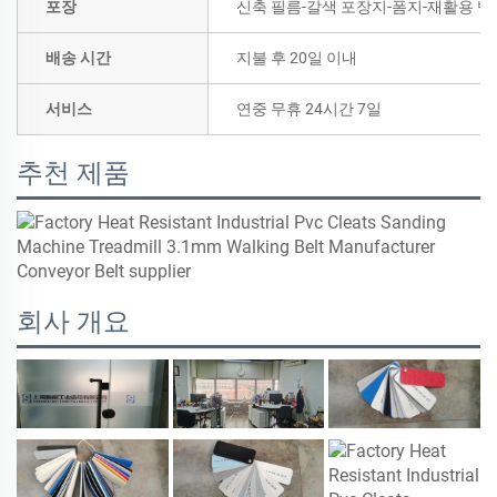
포장
신축 필름-갈색 포장지-폼지-재활용 벨
배송 시간
지불 후 20일 이내
서비스
연중 무휴 24시간 7일
추천 제품
회사 개요