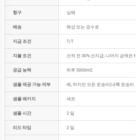
항구
상해
배송
해상 또는 공수로
지급 조건
T/T
지불 조건
선적 전 30% 선지급; 나머지 금액은 B/
공급 능력
하루 5000m2
샘플 제공 가능 여부
예, 하지만 모든 운송비(내륙 운송비 
샘플 패키지
세트
샘플 시간
2 일
리드 타임
2 일