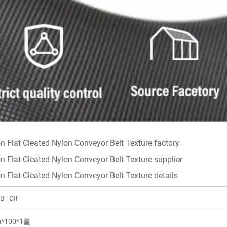
B ; CIF
*100*1롤