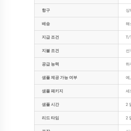
항구
상
배송
해
지급 조건
T/
지불 조건
선
공급 능력
하
샘플 제공 가능 여부
예
샘플 패키지
세
샘플 시간
2 
리드 타임
2 