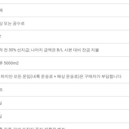
해
상 또는 공수로
T
적 전 30% 선지급; 나머지 금액은 B/L 사본 대비 잔금 지불
루 5000m2
, 하지만 모든 운임(내륙 운송료 + 해상 운송료)은 구매자가 부담합니다
트
일
일