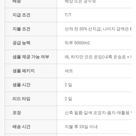
배송
해상 또는 공수로
지급 조건
T/T
지불 조건
선적 전 30% 선지급; 나머지 금액은 B/
공급 능력
하루 5000m2
샘플 제공 가능 여부
예, 하지만 모든 운임(내륙 운송료 +
샘플 패키지
세트
샘플 시간
2 일
리드 타임
2 일
포장
신축 필름-갈색 포장지-폼지-재활용 벨
배송 시간
지불 후 20일 이내