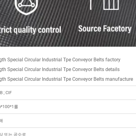
B ; CIF
*100*1롤
해
상 또는 공수로