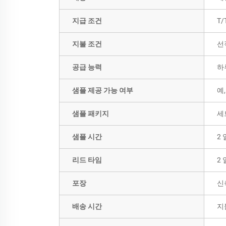
지급 조건
T/
지불 조건
선
공급 능력
하
샘플 제공 가능 여부
예
샘플 패키지
세
샘플 시간
2 
리드 타임
2 
포장
신
배송 시간
지