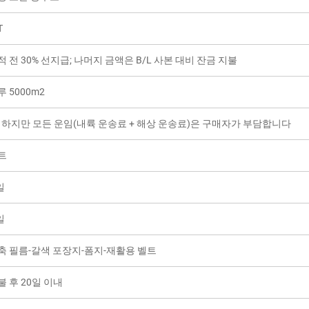
T
적 전 30% 선지급; 나머지 금액은 B/L 사본 대비 잔금 지불
루 5000m2
, 하지만 모든 운임(내륙 운송료 + 해상 운송료)은 구매자가 부담합니다
트
일
일
축 필름-갈색 포장지-폼지-재활용 벨트
불 후 20일 이내