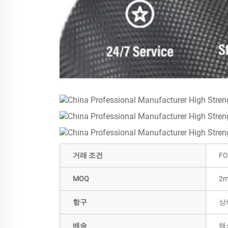
거래 조건
FO
MOQ
2m
항구
상
배송
해