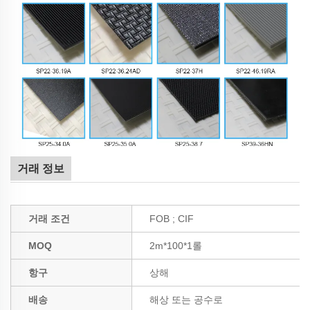
거래 정보
거래 조건
FOB ; CIF
MOQ
2m*100*1롤
항구
상해
배송
해상 또는 공수로