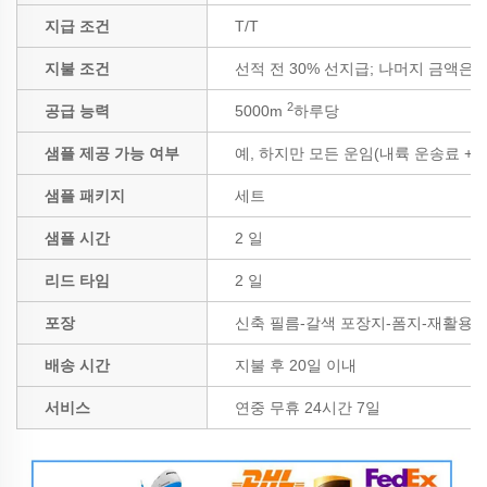
지급 조건
T/T
지불 조건
선적 전 30% 선지급; 나머지 금액은 B
2
공급 능력
5000m
하루당
샘플 제공 가능 여부
예, 하지만 모든 운임(내륙 운송료 +
샘플 패키지
세트
샘플 시간
2 일
리드 타임
2 일
포장
신축 필름-갈색 포장지-폼지-재활용 
배송 시간
지불 후 20일 이내
서비스
연중 무휴 24시간 7일